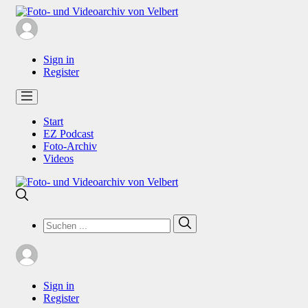
Sign in
Register
Start
EZ Podcast
Foto-Archiv
Videos
Search
Search
for:
Sign in
Register